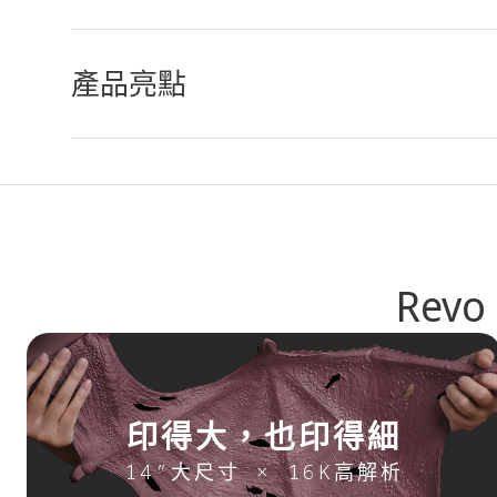
產品亮點
Rev
印得大，也印得細
14”大尺寸 × 16K高解析