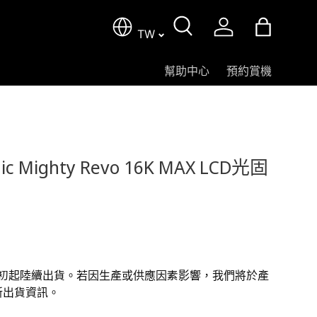
TW
搜尋
登入
購物包
幫助中心
預約賞機
nic Mighty Revo 16K MAX LCD光固
9 月初起陸續出貨。若因生產或供應因素影響，我們將於產
新出貨資訊。