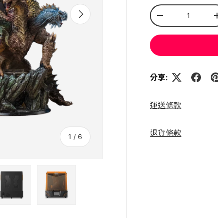
數量
下一個
-
分享:
運送條款
退貨條款
的
1
/
6
3
圖中載入圖片4
在圖庫視圖中載入圖片5
在圖庫視圖中載入圖片6