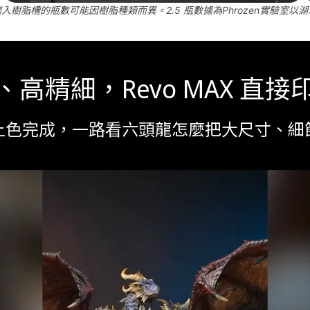
可倒入樹脂槽的瓶數可能因樹脂種類而異。2.5 瓶數據為Phrozen實驗室
高精細，Revo MAX 直
上色完成，一路看六頭龍怎麼把大尺寸、細